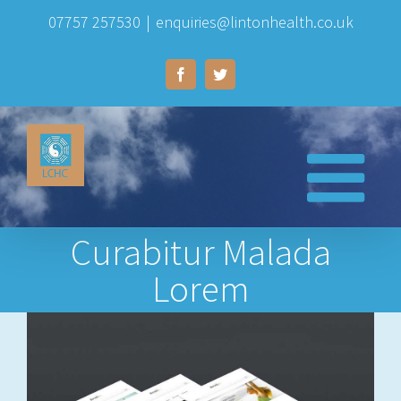
Skip
07757 257530
|
enquiries@lintonhealth.co.uk
to
Facebook
Twitter
content
Curabitur Malada
Lorem
View
Larger