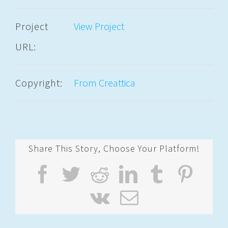
Project
View Project
URL:
Copyright:
From Creattica
Share This Story, Choose Your Platform!
Facebook
Twitter
Reddit
LinkedIn
Tumblr
Pint
Vk
Email